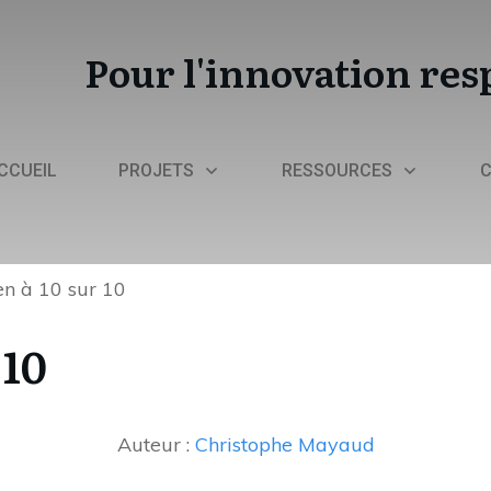
Po
ur l'innovation re
CCUEIL
PROJETS
RESSOURCES
en à 10 sur 10
 10
Auteur :
Christophe Mayaud